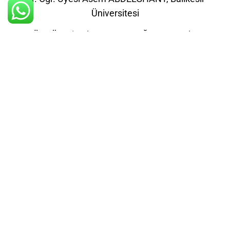
Üniversitesi
Dr. Öğr. Üyesi Aslı SEBATLI SAĞLAM, Mudanya
Üniversitesi
Dr. Öğr. Üyesi Cihad DOĞAN, Bursa Uludağ
Üniversitesi
Dr. Öğr. Üyesi Doğan YAVAŞ, Bursa Uludağ
Üniversitesi
Dr. Öğr. Üyesi Erhan TARHAN, Hitit Üniversitesi
Dr. Öğr. Üyesi Esra AYDIN, Balıkesir Üniversitesi
Dr. Öğr. Üyesi Fatoş KIRTEKE, Mudanya
Üniversitesi
Dr. Öğr. Üyesi Figen ALTINER, Balıkesir